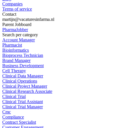
Companies
Terms of service
Contact
martijn@vacaturesinfarma.nl
Parent Jobboard
PharmaJobber
Search per category
Account Manager
Pharmacist
Bioinformatics
Bioprocess Technician
Brand Manager
Business Development
Cell Therapy
Clinical Data Manager
Clinical Operations
Clinical Project Manager
Clinical Research Associate
Clinical Trial
Clinical Trial Assistant
Clinical Trial Manager
Cmc
Compliance
Contract Specialist
Customer Engagement