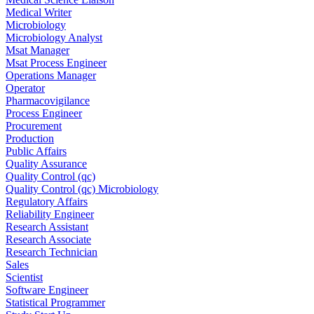
Medical Writer
Microbiology
Microbiology Analyst
Msat Manager
Msat Process Engineer
Operations Manager
Operator
Pharmacovigilance
Process Engineer
Procurement
Production
Public Affairs
Quality Assurance
Quality Control (qc)
Quality Control (qc) Microbiology
Regulatory Affairs
Reliability Engineer
Research Assistant
Research Associate
Research Technician
Sales
Scientist
Software Engineer
Statistical Programmer