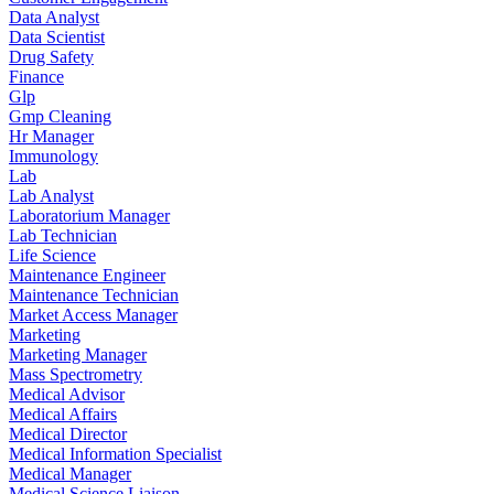
Data Analyst
Data Scientist
Drug Safety
Finance
Glp
Gmp Cleaning
Hr Manager
Immunology
Lab
Lab Analyst
Laboratorium Manager
Lab Technician
Life Science
Maintenance Engineer
Maintenance Technician
Market Access Manager
Marketing
Marketing Manager
Mass Spectrometry
Medical Advisor
Medical Affairs
Medical Director
Medical Information Specialist
Medical Manager
Medical Science Liaison