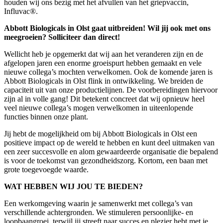
houden wij ons bezig met het afvullen van het griepvaccin,
Influvac®.
Abbott Biologicals in Olst gaat uitbreiden! Wil jij ook met ons
meegroeien? Solliciteer dan direct!
Wellicht heb je opgemerkt dat wij aan het veranderen zijn en de
afgelopen jaren een enorme groeispurt hebben gemaakt en vele
nieuwe collega’s mochten verwelkomen. Ook de komende jaren is
Abbott Biologicals in Olst flink in ontwikkeling. We breiden de
capaciteit uit van onze productielijnen. De voorbereidingen hiervoor
zijn al in volle gang! Dit betekent concreet dat wij opnieuw heel
veel nieuwe collega’s mogen verwelkomen in uiteenlopende
functies binnen onze plant.
Jij hebt de mogelijkheid om bij Abbott Biologicals in Olst een
positieve impact op de wereld te hebben en kunt deel uitmaken van
een zeer succesvolle en alom gewaardeerde organisatie die bepalend
is voor de toekomst van gezondheidszorg. Kortom, een baan met
grote toegevoegde waarde.
WAT HEBBEN WIJ JOU TE BIEDEN?
Een werkomgeving waarin je samenwerkt met collega’s van
verschillende achtergronden. We stimuleren persoonlijke- en
loopbaangroei, terwijl jij streeft naar succes en plezier hebt met je