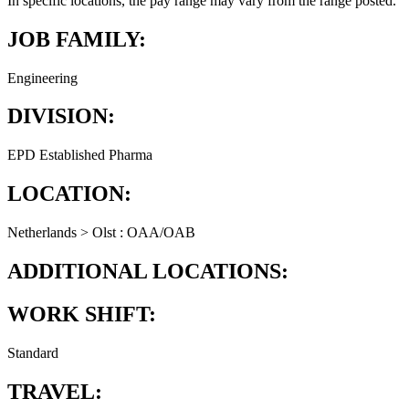
In specific locations, the pay range may vary from the range posted.
JOB FAMILY:
Engineering
DIVISION:
EPD Established Pharma
LOCATION:
Netherlands > Olst : OAA/OAB
ADDITIONAL LOCATIONS:
WORK SHIFT:
Standard
TRAVEL: