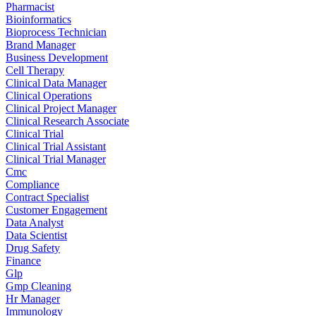
Pharmacist
Bioinformatics
Bioprocess Technician
Brand Manager
Business Development
Cell Therapy
Clinical Data Manager
Clinical Operations
Clinical Project Manager
Clinical Research Associate
Clinical Trial
Clinical Trial Assistant
Clinical Trial Manager
Cmc
Compliance
Contract Specialist
Customer Engagement
Data Analyst
Data Scientist
Drug Safety
Finance
Glp
Gmp Cleaning
Hr Manager
Immunology