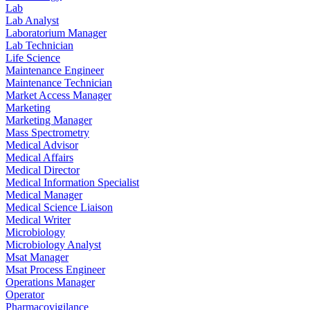
Lab
Lab Analyst
Laboratorium Manager
Lab Technician
Life Science
Maintenance Engineer
Maintenance Technician
Market Access Manager
Marketing
Marketing Manager
Mass Spectrometry
Medical Advisor
Medical Affairs
Medical Director
Medical Information Specialist
Medical Manager
Medical Science Liaison
Medical Writer
Microbiology
Microbiology Analyst
Msat Manager
Msat Process Engineer
Operations Manager
Operator
Pharmacovigilance