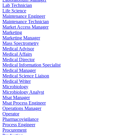
Lab Technician
Life Science
Maintenance Engineer
Maintenance Technician
Market Access Manager
Marketing
Marketing Manager
Mass Spectrometry
Medical Advisor
Medical Affairs
Medical Director
Medical Information Specialist
Medical Manager
Medical Science Liaison
Medical Writer
Microbiology
Microbiology Analyst
Msat Manager
Msat Process Engineer
Operations Manager
Operator
Pharmacovigilance
Process Engineer
Procurement