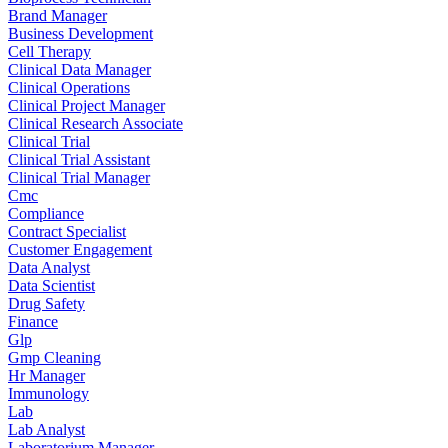
Brand Manager
Business Development
Cell Therapy
Clinical Data Manager
Clinical Operations
Clinical Project Manager
Clinical Research Associate
Clinical Trial
Clinical Trial Assistant
Clinical Trial Manager
Cmc
Compliance
Contract Specialist
Customer Engagement
Data Analyst
Data Scientist
Drug Safety
Finance
Glp
Gmp Cleaning
Hr Manager
Immunology
Lab
Lab Analyst
Laboratorium Manager