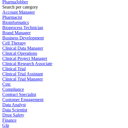
PharmaJobber
Search per category
Account Manager
Pharmacist
Bioinformatics
Bioprocess Technician
Brand Manager
Business Development
Cell Therapy
Clinical Data Manager
Clinical Operations
Clinical Project Manager
Clinical Research Associate
Clinical Trial
Clinical Trial Assistant
Clinical Trial Manager
Cmc
Compliance
Contract Specialist
Customer Engagement
Data Analyst
Data Scientist
Drug Safety
Finance
Glp