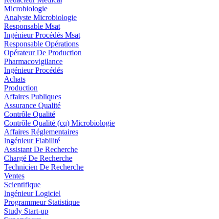
Microbiologie
Analyste Microbiologie
Responsable Msat
Ingénieur Procédés Msat
Responsable Opérations
Opérateur De Production
Pharmacovigilance
Ingénieur Procédés
Achats
Production
Affaires Publiques
Assurance Qualité
Contrôle Qualité
Contrôle Qualité (cq) Microbiologie
Affaires Réglementaires
Ingénieur Fiabilité
Assistant De Recherche
Chargé De Recherche
Technicien De Recherche
Ventes
Scientifique
Ingénieur Logiciel
Programmeur Statistique
Study Start-up