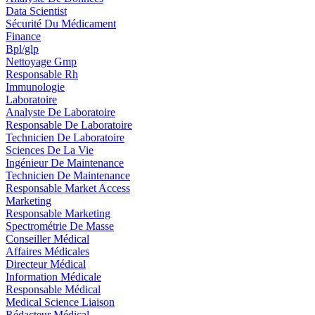
Data Scientist
Sécurité Du Médicament
Finance
Bpl/glp
Nettoyage Gmp
Responsable Rh
Immunologie
Laboratoire
Analyste De Laboratoire
Responsable De Laboratoire
Technicien De Laboratoire
Sciences De La Vie
Ingénieur De Maintenance
Technicien De Maintenance
Responsable Market Access
Marketing
Responsable Marketing
Spectrométrie De Masse
Conseiller Médical
Affaires Médicales
Directeur Médical
Information Médicale
Responsable Médical
Medical Science Liaison
Rédacteur Médical