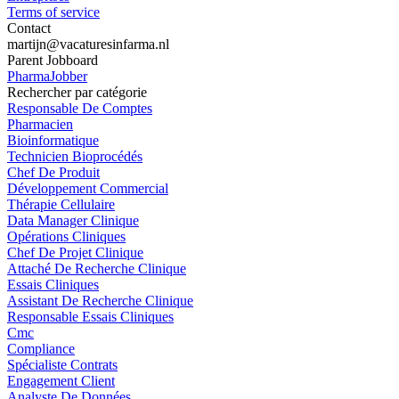
Terms of service
Contact
martijn@vacaturesinfarma.nl
Parent Jobboard
PharmaJobber
Rechercher par catégorie
Responsable De Comptes
Pharmacien
Bioinformatique
Technicien Bioprocédés
Chef De Produit
Développement Commercial
Thérapie Cellulaire
Data Manager Clinique
Opérations Cliniques
Chef De Projet Clinique
Attaché De Recherche Clinique
Essais Cliniques
Assistant De Recherche Clinique
Responsable Essais Cliniques
Cmc
Compliance
Spécialiste Contrats
Engagement Client
Analyste De Données