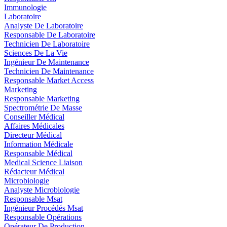
Immunologie
Laboratoire
Analyste De Laboratoire
Responsable De Laboratoire
Technicien De Laboratoire
Sciences De La Vie
Ingénieur De Maintenance
Technicien De Maintenance
Responsable Market Access
Marketing
Responsable Marketing
Spectrométrie De Masse
Conseiller Médical
Affaires Médicales
Directeur Médical
Information Médicale
Responsable Médical
Medical Science Liaison
Rédacteur Médical
Microbiologie
Analyste Microbiologie
Responsable Msat
Ingénieur Procédés Msat
Responsable Opérations
Opérateur De Production