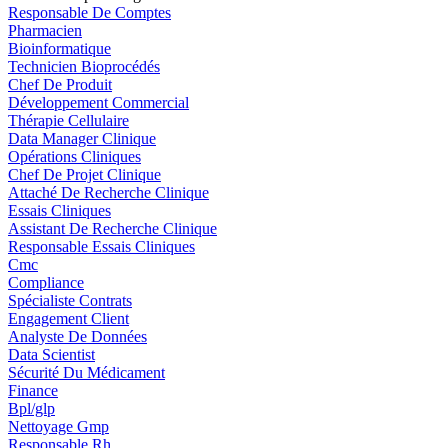
Responsable De Comptes
Pharmacien
Bioinformatique
Technicien Bioprocédés
Chef De Produit
Développement Commercial
Thérapie Cellulaire
Data Manager Clinique
Opérations Cliniques
Chef De Projet Clinique
Attaché De Recherche Clinique
Essais Cliniques
Assistant De Recherche Clinique
Responsable Essais Cliniques
Cmc
Compliance
Spécialiste Contrats
Engagement Client
Analyste De Données
Data Scientist
Sécurité Du Médicament
Finance
Bpl/glp
Nettoyage Gmp
Responsable Rh