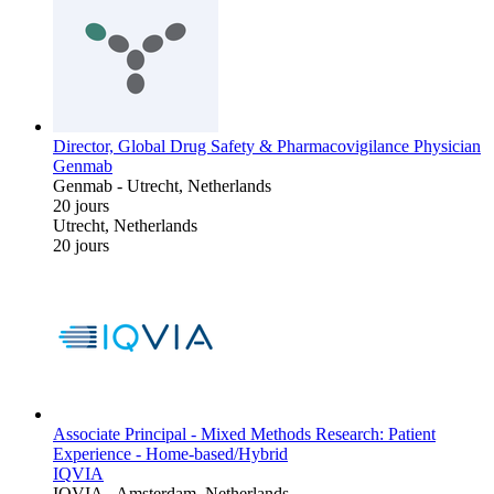
Director, Global Drug Safety & Pharmacovigilance Physician
Genmab
Genmab
-
Utrecht, Netherlands
20 jours
Utrecht, Netherlands
20 jours
Associate Principal - Mixed Methods Research: Patient
Experience - Home-based/Hybrid
IQVIA
IQVIA
-
Amsterdam, Netherlands