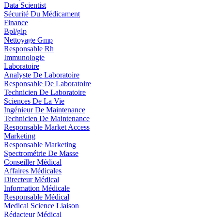
Data Scientist
Sécurité Du Médicament
Finance
Bpl/glp
Nettoyage Gmp
Responsable Rh
Immunologie
Laboratoire
Analyste De Laboratoire
Responsable De Laboratoire
Technicien De Laboratoire
Sciences De La Vie
Ingénieur De Maintenance
Technicien De Maintenance
Responsable Market Access
Marketing
Responsable Marketing
Spectrométrie De Masse
Conseiller Médical
Affaires Médicales
Directeur Médical
Information Médicale
Responsable Médical
Medical Science Liaison
Rédacteur Médical