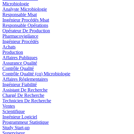
Microbiologie
Analyste Microbiologie
Responsable Msat
Ingénieur Procédés Msat
Responsable Opérations
Opérateur De Production
Pharmacovigilance
Ingénieur Procédés
Achats
Production
Affaires Publiques
Assurance Qualité
Contrôle Qualité
Contrôle Qualité (cq) Microbiologie
Affaires Réglementaires
Ingénieur Fiabilité
Assistant De Recherche
Chargé De Recherche
Technicien De Recherche
Ventes
Scientifique
Ingénieur Logiciel
Programmeur Statistique
Study Start-up
Superviseur