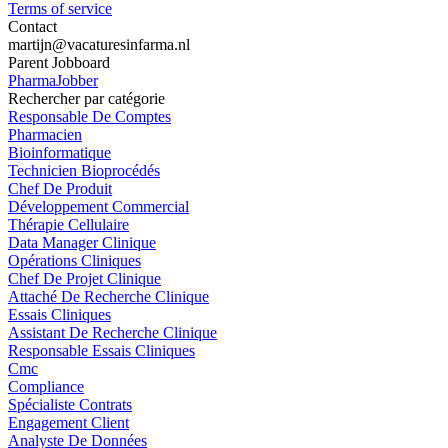
Terms of service
Contact
martijn@vacaturesinfarma.nl
Parent Jobboard
PharmaJobber
Rechercher par catégorie
Responsable De Comptes
Pharmacien
Bioinformatique
Technicien Bioprocédés
Chef De Produit
Développement Commercial
Thérapie Cellulaire
Data Manager Clinique
Opérations Cliniques
Chef De Projet Clinique
Attaché De Recherche Clinique
Essais Cliniques
Assistant De Recherche Clinique
Responsable Essais Cliniques
Cmc
Compliance
Spécialiste Contrats
Engagement Client
Analyste De Données