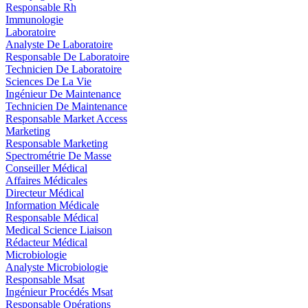
Responsable Rh
Immunologie
Laboratoire
Analyste De Laboratoire
Responsable De Laboratoire
Technicien De Laboratoire
Sciences De La Vie
Ingénieur De Maintenance
Technicien De Maintenance
Responsable Market Access
Marketing
Responsable Marketing
Spectrométrie De Masse
Conseiller Médical
Affaires Médicales
Directeur Médical
Information Médicale
Responsable Médical
Medical Science Liaison
Rédacteur Médical
Microbiologie
Analyste Microbiologie
Responsable Msat
Ingénieur Procédés Msat
Responsable Opérations