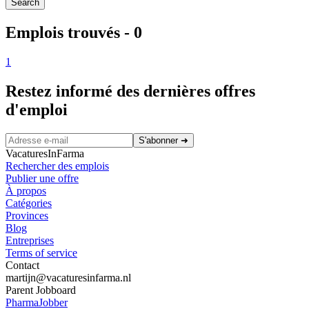
Search
Emplois trouvés
-
0
1
Restez informé des dernières offres
d'emploi
S'abonner
➜
VacaturesInFarma
Rechercher des emplois
Publier une offre
À propos
Catégories
Provinces
Blog
Entreprises
Terms of service
Contact
martijn@vacaturesinfarma.nl
Parent Jobboard
PharmaJobber