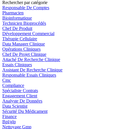
Rechercher par catégorie
Responsable De Comptes
Pharmacien
Bioinformatique
Technicien Bioprocédés
Chef De Produit
Développement Commercial
Thérapie Cellulaire
Data Manager Clinique
Opérations Cliniques
Chef De Projet Clinique
Attaché De Recherche Clinique
Essais Cliniques
Assistant De Recherche Clinique
Responsable Essais Cliniques
Cmc
Compliance
Spécialiste Contrats
Engagement Client
Analyste De Données
Data Scientist
Sécurité Du Médicament
Finance
Bpl/glp
Nettoyage Gmp