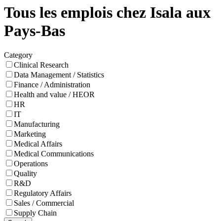
Tous les emplois chez Isala aux
Pays-Bas
Category
Clinical Research
Data Management / Statistics
Finance / Administration
Health and value / HEOR
HR
IT
Manufacturing
Marketing
Medical Affairs
Medical Communications
Operations
Quality
R&D
Regulatory Affairs
Sales / Commercial
Supply Chain