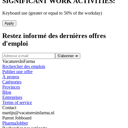
SIGNIFICANT WORK ACTIVITIES:
Keyboard use (greater or equal to 50% of the workday)
Apply
Restez informé des dernières offres
d'emploi
S'abonner
➜
VacaturesInFarma
Rechercher des emplois
Publier une offre
À propos
Catégories
Provinces
Blog
Entreprises
Terms of service
Contact
martijn@vacaturesinfarma.nl
Parent Jobboard
PharmaJobber