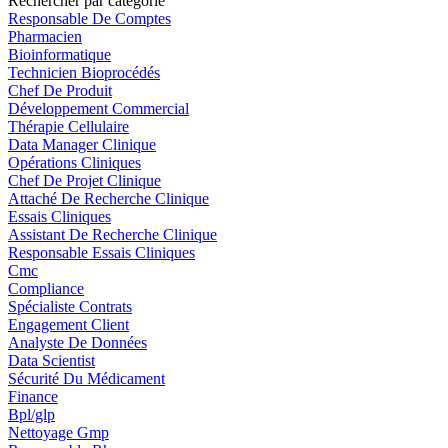
Rechercher par catégorie
Responsable De Comptes
Pharmacien
Bioinformatique
Technicien Bioprocédés
Chef De Produit
Développement Commercial
Thérapie Cellulaire
Data Manager Clinique
Opérations Cliniques
Chef De Projet Clinique
Attaché De Recherche Clinique
Essais Cliniques
Assistant De Recherche Clinique
Responsable Essais Cliniques
Cmc
Compliance
Spécialiste Contrats
Engagement Client
Analyste De Données
Data Scientist
Sécurité Du Médicament
Finance
Bpl/glp
Nettoyage Gmp