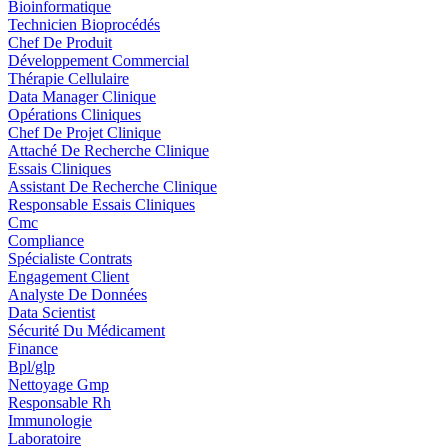
Bioinformatique
Technicien Bioprocédés
Chef De Produit
Développement Commercial
Thérapie Cellulaire
Data Manager Clinique
Opérations Cliniques
Chef De Projet Clinique
Attaché De Recherche Clinique
Essais Cliniques
Assistant De Recherche Clinique
Responsable Essais Cliniques
Cmc
Compliance
Spécialiste Contrats
Engagement Client
Analyste De Données
Data Scientist
Sécurité Du Médicament
Finance
Bpl/glp
Nettoyage Gmp
Responsable Rh
Immunologie
Laboratoire