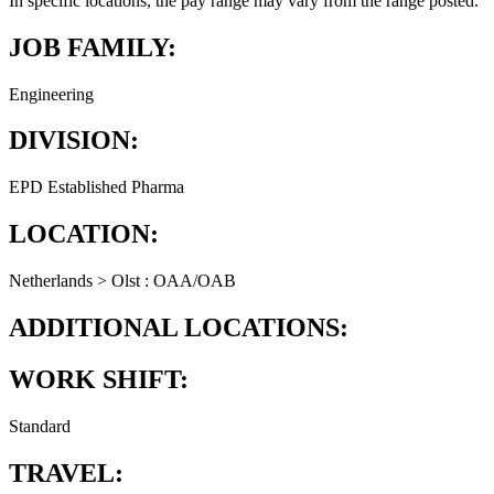
In specific locations, the pay range may vary from the range posted.
JOB FAMILY:
Engineering
DIVISION:
EPD Established Pharma
LOCATION:
Netherlands > Olst : OAA/OAB
ADDITIONAL LOCATIONS:
WORK SHIFT:
Standard
TRAVEL: