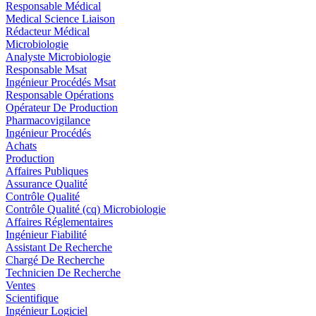
Responsable Médical
Medical Science Liaison
Rédacteur Médical
Microbiologie
Analyste Microbiologie
Responsable Msat
Ingénieur Procédés Msat
Responsable Opérations
Opérateur De Production
Pharmacovigilance
Ingénieur Procédés
Achats
Production
Affaires Publiques
Assurance Qualité
Contrôle Qualité
Contrôle Qualité (cq) Microbiologie
Affaires Réglementaires
Ingénieur Fiabilité
Assistant De Recherche
Chargé De Recherche
Technicien De Recherche
Ventes
Scientifique
Ingénieur Logiciel