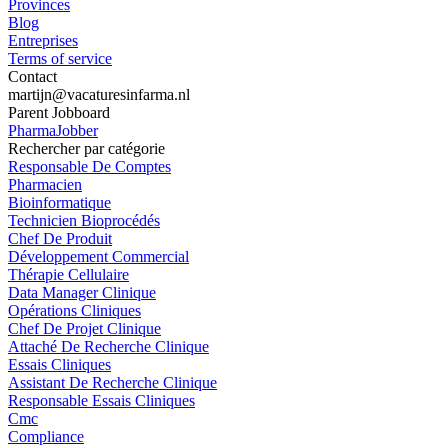
Provinces
Blog
Entreprises
Terms of service
Contact
martijn@vacaturesinfarma.nl
Parent Jobboard
PharmaJobber
Rechercher par catégorie
Responsable De Comptes
Pharmacien
Bioinformatique
Technicien Bioprocédés
Chef De Produit
Développement Commercial
Thérapie Cellulaire
Data Manager Clinique
Opérations Cliniques
Chef De Projet Clinique
Attaché De Recherche Clinique
Essais Cliniques
Assistant De Recherche Clinique
Responsable Essais Cliniques
Cmc
Compliance