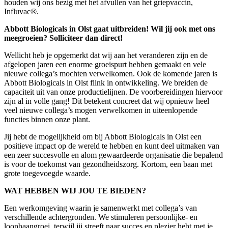
houden wij ons bezig met het afvullen van het griepvaccin,
Influvac®.
Abbott Biologicals in Olst gaat uitbreiden! Wil jij ook met ons
meegroeien? Solliciteer dan direct!
Wellicht heb je opgemerkt dat wij aan het veranderen zijn en de
afgelopen jaren een enorme groeispurt hebben gemaakt en vele
nieuwe collega’s mochten verwelkomen. Ook de komende jaren is
Abbott Biologicals in Olst flink in ontwikkeling. We breiden de
capaciteit uit van onze productielijnen. De voorbereidingen hiervoor
zijn al in volle gang! Dit betekent concreet dat wij opnieuw heel
veel nieuwe collega’s mogen verwelkomen in uiteenlopende
functies binnen onze plant.
Jij hebt de mogelijkheid om bij Abbott Biologicals in Olst een
positieve impact op de wereld te hebben en kunt deel uitmaken van
een zeer succesvolle en alom gewaardeerde organisatie die bepalend
is voor de toekomst van gezondheidszorg. Kortom, een baan met
grote toegevoegde waarde.
WAT HEBBEN WIJ JOU TE BIEDEN?
Een werkomgeving waarin je samenwerkt met collega’s van
verschillende achtergronden. We stimuleren persoonlijke- en
loopbaangroei, terwijl jij streeft naar succes en plezier hebt met je