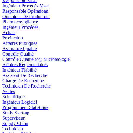
Responsable Msat
Ingénieur Procédés Msat
Responsable Opérations
Opérateur De Production
Pharmacovigilance
Ingénieur Procédés
Achats
Production
Affaires Publiques
Assurance Qualité
Contrôle Qualité
Contrôle Qualité (cq) Microbiologie
Affaires Réglementaires
Ingénieur Fiabilité
Assistant De Recherche
Chargé De Recherche
Technicien De Recherche
Ventes
Scientifique
Ingénieur Logiciel
Programmeur Statistique
Study Start-up
Superviseur
Supply Chain
Technicien