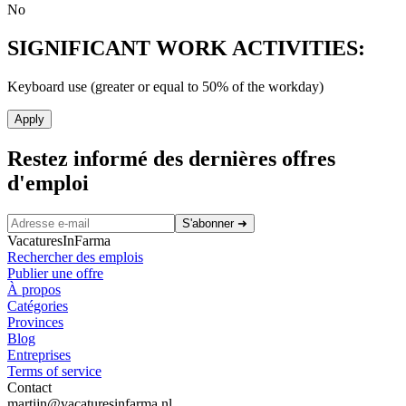
No
SIGNIFICANT WORK ACTIVITIES:
Keyboard use (greater or equal to 50% of the workday)
Apply
Restez informé des dernières offres
d'emploi
S'abonner
➜
VacaturesInFarma
Rechercher des emplois
Publier une offre
À propos
Catégories
Provinces
Blog
Entreprises
Terms of service
Contact
martijn@vacaturesinfarma.nl