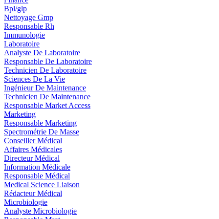
Bpl/glp
Nettoyage Gmp
Responsable Rh
Immunologie
Laboratoire
Analyste De Laboratoire
Responsable De Laboratoire
Technicien De Laboratoire
Sciences De La Vie
Ingénieur De Maintenance
Technicien De Maintenance
Responsable Market Access
Marketing
Responsable Marketing
Spectrométrie De Masse
Conseiller Médical
Affaires Médicales
Directeur Médical
Information Médicale
Responsable Médical
Medical Science Liaison
Rédacteur Médical
Microbiologie
Analyste Microbiologie