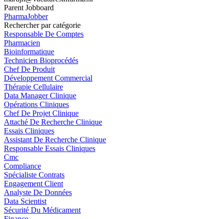
Parent Jobboard
PharmaJobber
Rechercher par catégorie
Responsable De Comptes
Pharmacien
Bioinformatique
Technicien Bioprocédés
Chef De Produit
Développement Commercial
Thérapie Cellulaire
Data Manager Clinique
Opérations Cliniques
Chef De Projet Clinique
Attaché De Recherche Clinique
Essais Cliniques
Assistant De Recherche Clinique
Responsable Essais Cliniques
Cmc
Compliance
Spécialiste Contrats
Engagement Client
Analyste De Données
Data Scientist
Sécurité Du Médicament
Finance