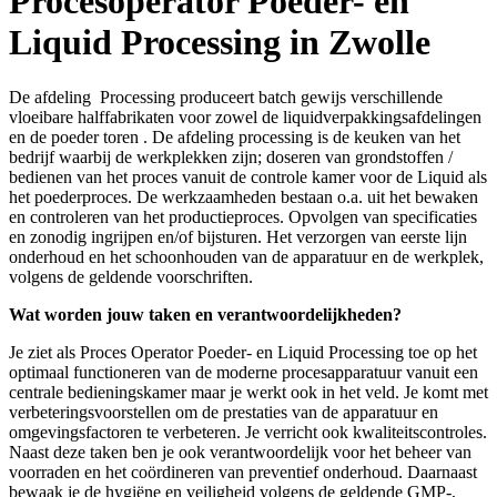
Procesoperator Poeder- en
Liquid Processing in Zwolle
De afdeling Processing produceert batch gewijs verschillende
vloeibare halffabrikaten voor zowel de
liquidverpakkingsafdelingen
en de poeder toren . De afdeling processing is de keuken van het
bedrijf waarbij de werkplekken zijn; doseren van grondstoffen /
bedienen van het proces vanuit de controle kamer voor de Liquid als
het poederproces. De werkzaamheden bestaan o.a. uit het bewaken
en controleren van het productieproces. Opvolgen van specificaties
en zonodig ingrijpen en/of bijsturen. Het verzorgen van eerste lijn
onderhoud en het schoonhouden van de apparatuur en de werkplek,
volgens de geldende voorschriften.
Wat worden jouw taken en
verantwoordelijkheden?
Je ziet als Proces Operator Poeder- en Liquid Processing toe op het
optimaal functioneren van de moderne procesapparatuur vanuit een
centrale bedieningskamer maar je werkt ook in het veld. Je komt met
verbeteringsvoorstellen
om de prestaties van de apparatuur en
omgevingsfactoren te verbeteren. Je verricht ook kwaliteitscontroles.
Naast deze taken ben je ook verantwoordelijk voor het beheer van
voorraden en het coördineren van preventief onderhoud. Daarnaast
bewaak je de hygiëne en veiligheid volgens de geldende GMP-,