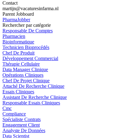
Contact
martijn@vacaturesinfarma.nl
Parent Jobboard
PharmaJobber
Rechercher par catégorie
Responsable De Comptes
Pharmacien
Bioinformatique
Technicien Bioprocédés
Chef De Produit
Développement Commercial
Thérapie Cellulaire
Data Manager Clinique
Opérations Cliniques
Chef De Projet Clinique
Attaché De Recherche Clinique
Essais Cliniques
Assistant De Recherche Clinique
Responsable Essais Cliniques
Cmc
Compliance
Spécialiste Contrats
Engagement Client
Analyste De Données
Data Scientist