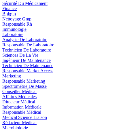
Sécurité Du Médicament
Finance
Bpl/glp
Nettoyage Gmp
Responsable Rh
Immunologie
Laboratoire
Analyste De Laboratoire
Responsable De Laboratoire
Technicien De Laboratoire
Sciences De La Vie
Ingénieur De Maintenance
Technicien De Maintenance
Responsable Market Access
Marketing
Responsable Marketing
Spectrométrie De Masse
Conseiller Médical
Affaires Médicales
Directeur Médical
Information Médicale
Responsable Médical
Medical Science Liaison
Rédacteur Médical
Microbiologie