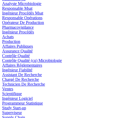
Analyste Microbiologie
Responsable Msat
Ingénieur Procédés Msat
Responsable Opérations
Opérateur De Production
Pharmacovigilance
Ingénieur Procédés
Achats
Production
Affaires Publiques
Assurance Qualité
Contrôle Qualité
Contrôle Qualité (cq) Microbiologie
Affaires Réglementaires
Ingénieur Fiabilité
Assistant De Recherche
Chargé De Recherche
Technicien De Recherche
Ventes
Scientifique
Ingénieur Logiciel
Programmeur Statistique
Study Start-up
Superviseur
Supply Chain