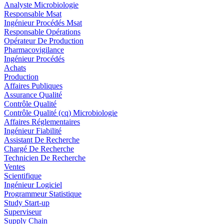
Analyste Microbiologie
Responsable Msat
Ingénieur Procédés Msat
Responsable Opérations
Opérateur De Production
Pharmacovigilance
Ingénieur Procédés
Achats
Production
Affaires Publiques
Assurance Qualité
Contrôle Qualité
Contrôle Qualité (cq) Microbiologie
Affaires Réglementaires
Ingénieur Fiabilité
Assistant De Recherche
Chargé De Recherche
Technicien De Recherche
Ventes
Scientifique
Ingénieur Logiciel
Programmeur Statistique
Study Start-up
Superviseur
Supply Chain