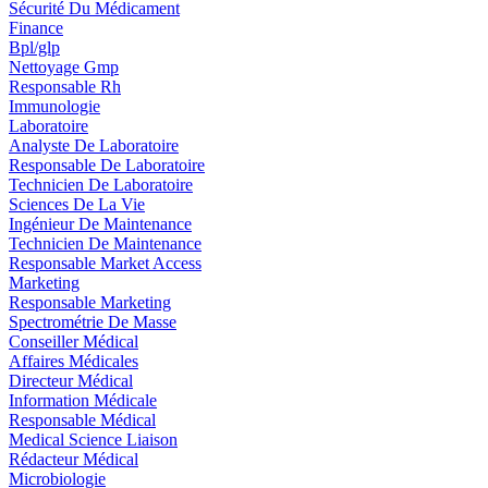
Sécurité Du Médicament
Finance
Bpl/glp
Nettoyage Gmp
Responsable Rh
Immunologie
Laboratoire
Analyste De Laboratoire
Responsable De Laboratoire
Technicien De Laboratoire
Sciences De La Vie
Ingénieur De Maintenance
Technicien De Maintenance
Responsable Market Access
Marketing
Responsable Marketing
Spectrométrie De Masse
Conseiller Médical
Affaires Médicales
Directeur Médical
Information Médicale
Responsable Médical
Medical Science Liaison
Rédacteur Médical
Microbiologie