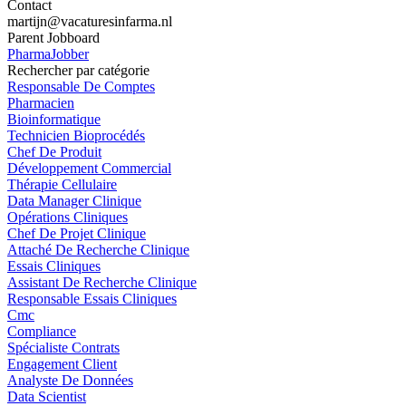
Contact
martijn@vacaturesinfarma.nl
Parent Jobboard
PharmaJobber
Rechercher par catégorie
Responsable De Comptes
Pharmacien
Bioinformatique
Technicien Bioprocédés
Chef De Produit
Développement Commercial
Thérapie Cellulaire
Data Manager Clinique
Opérations Cliniques
Chef De Projet Clinique
Attaché De Recherche Clinique
Essais Cliniques
Assistant De Recherche Clinique
Responsable Essais Cliniques
Cmc
Compliance
Spécialiste Contrats
Engagement Client
Analyste De Données
Data Scientist