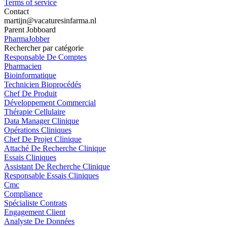
Terms of service
Contact
martijn@vacaturesinfarma.nl
Parent Jobboard
PharmaJobber
Rechercher par catégorie
Responsable De Comptes
Pharmacien
Bioinformatique
Technicien Bioprocédés
Chef De Produit
Développement Commercial
Thérapie Cellulaire
Data Manager Clinique
Opérations Cliniques
Chef De Projet Clinique
Attaché De Recherche Clinique
Essais Cliniques
Assistant De Recherche Clinique
Responsable Essais Cliniques
Cmc
Compliance
Spécialiste Contrats
Engagement Client
Analyste De Données