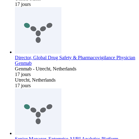
17 jours
Director, Global Drug Safety & Pharmacovigilance Physician
Genmab
Genmab
-
Utrecht, Netherlands
17 jours
Utrecht, Netherlands
17 jours
Senior Manager, Enterprise AI/BI Analytics Platform