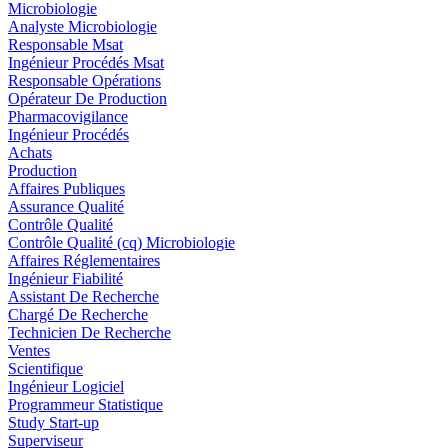
Microbiologie
Analyste Microbiologie
Responsable Msat
Ingénieur Procédés Msat
Responsable Opérations
Opérateur De Production
Pharmacovigilance
Ingénieur Procédés
Achats
Production
Affaires Publiques
Assurance Qualité
Contrôle Qualité
Contrôle Qualité (cq) Microbiologie
Affaires Réglementaires
Ingénieur Fiabilité
Assistant De Recherche
Chargé De Recherche
Technicien De Recherche
Ventes
Scientifique
Ingénieur Logiciel
Programmeur Statistique
Study Start-up
Superviseur