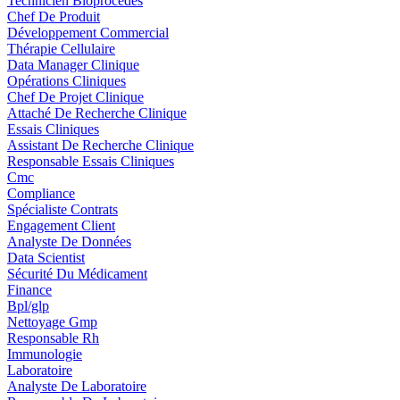
Technicien Bioprocédés
Chef De Produit
Développement Commercial
Thérapie Cellulaire
Data Manager Clinique
Opérations Cliniques
Chef De Projet Clinique
Attaché De Recherche Clinique
Essais Cliniques
Assistant De Recherche Clinique
Responsable Essais Cliniques
Cmc
Compliance
Spécialiste Contrats
Engagement Client
Analyste De Données
Data Scientist
Sécurité Du Médicament
Finance
Bpl/glp
Nettoyage Gmp
Responsable Rh
Immunologie
Laboratoire
Analyste De Laboratoire