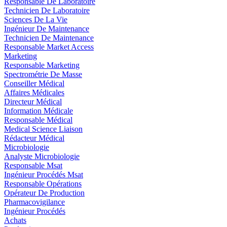
Responsable De Laboratoire
Technicien De Laboratoire
Sciences De La Vie
Ingénieur De Maintenance
Technicien De Maintenance
Responsable Market Access
Marketing
Responsable Marketing
Spectrométrie De Masse
Conseiller Médical
Affaires Médicales
Directeur Médical
Information Médicale
Responsable Médical
Medical Science Liaison
Rédacteur Médical
Microbiologie
Analyste Microbiologie
Responsable Msat
Ingénieur Procédés Msat
Responsable Opérations
Opérateur De Production
Pharmacovigilance
Ingénieur Procédés
Achats