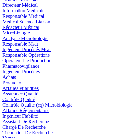
Directeur Médical
Information Médicale
Responsable Médical
Medical Science Liaison
Rédacteur Médical
Microbiologie
Analyste Microbiologie
Responsable Msat
Ingénieur Procédés Msat
Responsable Opérations
Opérateur De Production
Pharmacovigilance
Ingénieur Procédés
Achats
Production
Affaires Publiques
Assurance Qualité
Contrôle Qualité
Contrôle Qualité (cq) Microbiologie
Affaires Réglementaires
Ingénieur Fiabilité
Assistant De Recherche
Chargé De Recherche
Technicien De Recherche