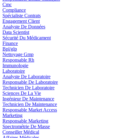
Cmc
Compliance
Spécialiste Contrats
Engagement Client
Analyste De Données
Data Scientist
Sécurité Du Médicament
Finance
Bpl/glp
Nettoyage Gmp
Responsable Rh
Immunologie
Laboratoire
Analyste De Laboratoire
Responsable De Laboratoire
Technicien De Laboratoire
Sciences De La Vie
Ingénieur De Maintenance
Technicien De Maintenance
Responsable Market Access
Marketing
Responsable Marketing
Spectrométrie De Masse
Conseiller Médical
Affaires Médicales