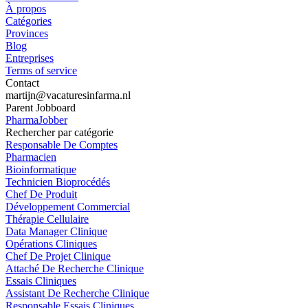
À propos
Catégories
Provinces
Blog
Entreprises
Terms of service
Contact
martijn@vacaturesinfarma.nl
Parent Jobboard
PharmaJobber
Rechercher par catégorie
Responsable De Comptes
Pharmacien
Bioinformatique
Technicien Bioprocédés
Chef De Produit
Développement Commercial
Thérapie Cellulaire
Data Manager Clinique
Opérations Cliniques
Chef De Projet Clinique
Attaché De Recherche Clinique
Essais Cliniques
Assistant De Recherche Clinique
Responsable Essais Cliniques