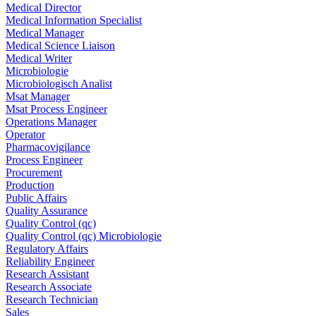
Medical Director
Medical Information Specialist
Medical Manager
Medical Science Liaison
Medical Writer
Microbiologie
Microbiologisch Analist
Msat Manager
Msat Process Engineer
Operations Manager
Operator
Pharmacovigilance
Process Engineer
Procurement
Production
Public Affairs
Quality Assurance
Quality Control (qc)
Quality Control (qc) Microbiologie
Regulatory Affairs
Reliability Engineer
Research Assistant
Research Associate
Research Technician
Sales