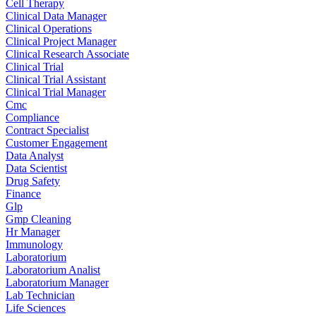
Cell Therapy
Clinical Data Manager
Clinical Operations
Clinical Project Manager
Clinical Research Associate
Clinical Trial
Clinical Trial Assistant
Clinical Trial Manager
Cmc
Compliance
Contract Specialist
Customer Engagement
Data Analyst
Data Scientist
Drug Safety
Finance
Glp
Gmp Cleaning
Hr Manager
Immunology
Laboratorium
Laboratorium Analist
Laboratorium Manager
Lab Technician
Life Sciences