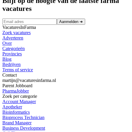
Blijf op de hoogte van de laatste farma
vacatures
Aanmelden
➜
VacaturesInFarma
Zoek vacatures
Adverteren
Over
Categorieën
Provincies
Blog
Bedrijven
Terms of service
Contact
martijn@vacaturesinfarma.nl
Parent Jobboard
PharmaJobber
Zoek per categorie
Account Manager
Apotheker
Bioinformatics
Bioprocess Technician
Brand Manager
Business Development