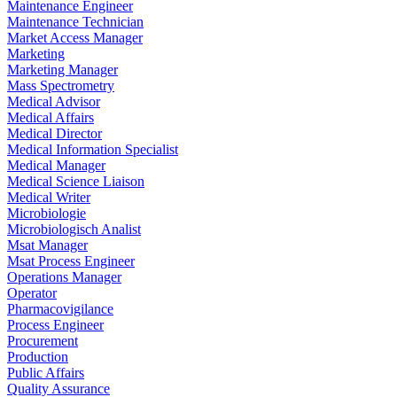
Maintenance Engineer
Maintenance Technician
Market Access Manager
Marketing
Marketing Manager
Mass Spectrometry
Medical Advisor
Medical Affairs
Medical Director
Medical Information Specialist
Medical Manager
Medical Science Liaison
Medical Writer
Microbiologie
Microbiologisch Analist
Msat Manager
Msat Process Engineer
Operations Manager
Operator
Pharmacovigilance
Process Engineer
Procurement
Production
Public Affairs
Quality Assurance