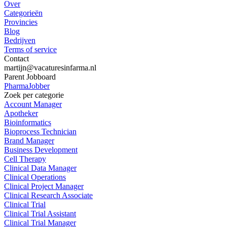
Over
Categorieën
Provincies
Blog
Bedrijven
Terms of service
Contact
martijn@vacaturesinfarma.nl
Parent Jobboard
PharmaJobber
Zoek per categorie
Account Manager
Apotheker
Bioinformatics
Bioprocess Technician
Brand Manager
Business Development
Cell Therapy
Clinical Data Manager
Clinical Operations
Clinical Project Manager
Clinical Research Associate
Clinical Trial
Clinical Trial Assistant
Clinical Trial Manager