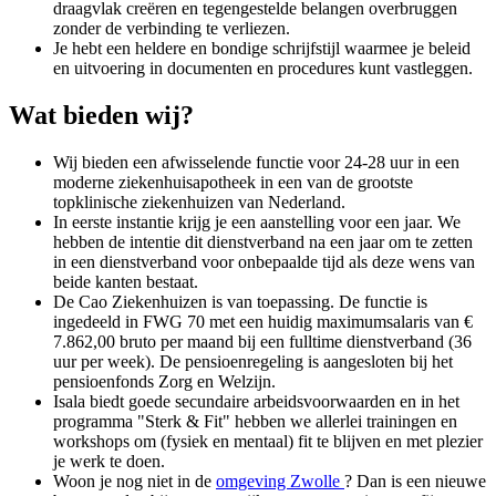
draagvlak creëren en tegengestelde belangen overbruggen
zonder de verbinding te verliezen.
Je hebt een heldere en bondige schrijfstijl waarmee je beleid
en uitvoering in documenten en procedures kunt vastleggen.
Wat bieden wij?
Wij bieden een afwisselende functie voor 24-28 uur in een
moderne ziekenhuisapotheek in een van de grootste
topklinische ziekenhuizen van Nederland.
In eerste instantie krijg je een aanstelling voor een jaar. We
hebben de intentie dit dienstverband na een jaar om te zetten
in een dienstverband voor onbepaalde tijd als deze wens van
beide kanten bestaat.
De Cao Ziekenhuizen is van toepassing. De functie is
ingedeeld in FWG 70 met een huidig maximumsalaris van €
7.862,00 bruto per maand bij een fulltime dienstverband (36
uur per week). De pensioenregeling is aangesloten bij het
pensioenfonds Zorg en Welzijn.
Isala biedt goede secundaire arbeidsvoorwaarden en in het
programma "Sterk & Fit" hebben we allerlei trainingen en
workshops om (fysiek en mentaal) fit te blijven en met plezier
je werk te doen.
Woon je nog niet in de
omgeving Zwolle
? Dan is een nieuwe