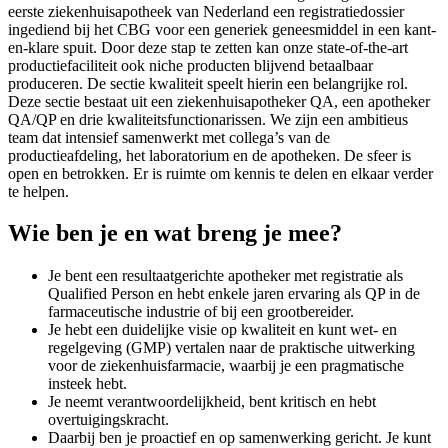
eerste ziekenhuisapotheek van Nederland een registratiedossier
ingediend bij het CBG voor een generiek geneesmiddel in een kant-
en-klare spuit. Door deze stap te zetten kan onze state-of-the-art
productiefaciliteit ook niche producten blijvend betaalbaar
produceren. De sectie kwaliteit speelt hierin een belangrijke rol.
Deze sectie bestaat uit een ziekenhuisapotheker QA, een apotheker
QA/QP en drie kwaliteitsfunctionarissen. We zijn een ambitieus
team dat intensief samenwerkt met collega’s van de
productieafdeling, het laboratorium en de apotheken. De sfeer is
open en betrokken. Er is ruimte om kennis te delen en elkaar verder
te helpen.
Wie ben je en wat breng je mee?
Je bent een resultaatgerichte apotheker met registratie als
Qualified Person en hebt enkele jaren ervaring als QP in de
farmaceutische industrie of bij een grootbereider.
Je hebt een duidelijke visie op kwaliteit en kunt wet- en
regelgeving (GMP) vertalen naar de praktische uitwerking
voor de ziekenhuisfarmacie, waarbij je een pragmatische
insteek hebt.
Je neemt verantwoordelijkheid, bent kritisch en hebt
overtuigingskracht.
Daarbij ben je proactief en op samenwerking gericht. Je kunt