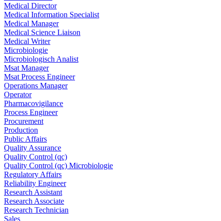
Medical Director
Medical Information Specialist
Medical Manager
Medical Science Liaison
Medical Writer
Microbiologie
Microbiologisch Analist
Msat Manager
Msat Process Engineer
Operations Manager
Operator
Pharmacovigilance
Process Engineer
Procurement
Production
Public Affairs
Quality Assurance
Quality Control (qc)
Quality Control (qc) Microbiologie
Regulatory Affairs
Reliability Engineer
Research Assistant
Research Associate
Research Technician
Sales