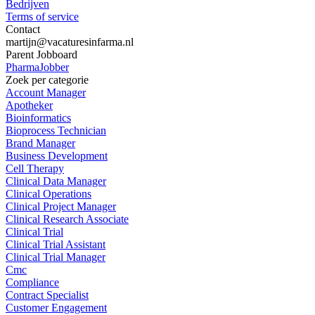
Bedrijven
Terms of service
Contact
martijn@vacaturesinfarma.nl
Parent Jobboard
PharmaJobber
Zoek per categorie
Account Manager
Apotheker
Bioinformatics
Bioprocess Technician
Brand Manager
Business Development
Cell Therapy
Clinical Data Manager
Clinical Operations
Clinical Project Manager
Clinical Research Associate
Clinical Trial
Clinical Trial Assistant
Clinical Trial Manager
Cmc
Compliance
Contract Specialist
Customer Engagement