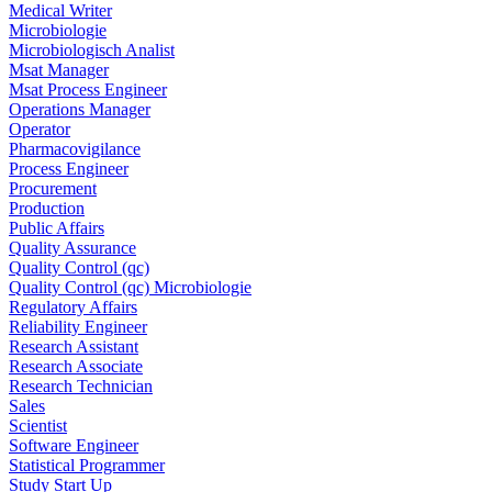
Medical Writer
Microbiologie
Microbiologisch Analist
Msat Manager
Msat Process Engineer
Operations Manager
Operator
Pharmacovigilance
Process Engineer
Procurement
Production
Public Affairs
Quality Assurance
Quality Control (qc)
Quality Control (qc) Microbiologie
Regulatory Affairs
Reliability Engineer
Research Assistant
Research Associate
Research Technician
Sales
Scientist
Software Engineer
Statistical Programmer
Study Start Up