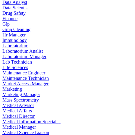
Data Analyst
Data Scientist
Drug Safety
Finance
Glp
Gmp Cleaning
Hr Manager
Immunology
Laboratorium
Laboratorium Analist
Laboratorium Manager
Lab Technician
Life Sciences
Maintenance Engineer
Maintenance Technician
Market Access Manager
Marketing
Marketing Manager
Mass Spectrometry
Medical Advisor
Medical Affairs
Medical Director
Medical Information Specialist
Medical Manager
Medical Science Liaison