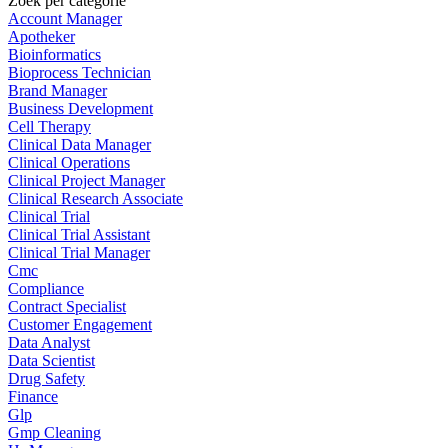
Zoek per categorie
Account Manager
Apotheker
Bioinformatics
Bioprocess Technician
Brand Manager
Business Development
Cell Therapy
Clinical Data Manager
Clinical Operations
Clinical Project Manager
Clinical Research Associate
Clinical Trial
Clinical Trial Assistant
Clinical Trial Manager
Cmc
Compliance
Contract Specialist
Customer Engagement
Data Analyst
Data Scientist
Drug Safety
Finance
Glp
Gmp Cleaning