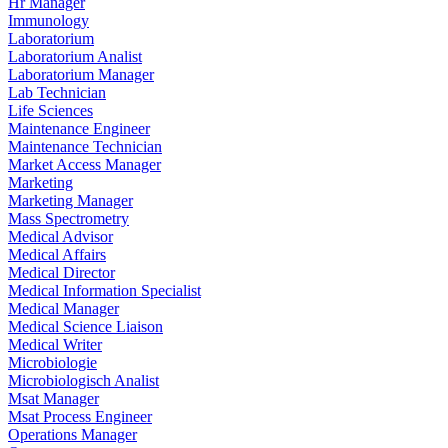
Hr Manager
Immunology
Laboratorium
Laboratorium Analist
Laboratorium Manager
Lab Technician
Life Sciences
Maintenance Engineer
Maintenance Technician
Market Access Manager
Marketing
Marketing Manager
Mass Spectrometry
Medical Advisor
Medical Affairs
Medical Director
Medical Information Specialist
Medical Manager
Medical Science Liaison
Medical Writer
Microbiologie
Microbiologisch Analist
Msat Manager
Msat Process Engineer
Operations Manager