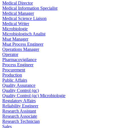
Medical Director
Medical Information Specialist
Medical Manager
Medical Science Liaison
Medical Writer
Microbiologie
Microbiologisch Analist
Msat Manager
Msat Process Engineer
Operations Manager
Operator
Pharmacovigilance
Process Engineer
Procurement
Production
Public Affairs
Quality Assurance
Quality Control (qc)
Quality Control (qc) Microbiologie
Regulatory Affairs
Reliability Engineer
Research Assistant
Research Associate
Research Technician
Sales