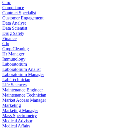
Cmc
Compliance
Contract Specialist
Customer Engagement
Data Analyst
Data Scientist
Drug Safety
Finance
Glp
Gmp Cleaning
Hr Manager
Immunology
Laboratorium
Laboratorium Analist
Laboratorium Manager
Lab Technician
Life Sciences
Maintenance Engineer
Maintenance Technician
Market Access Manager
Marketing
Marketing Manager
Mass Spectrometry
Medical Advisor
Medical Affairs