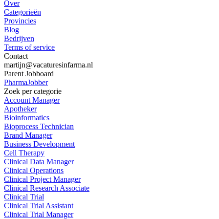
Over
Categorieën
Provincies
Blog
Bedrijven
Terms of service
Contact
martijn@vacaturesinfarma.nl
Parent Jobboard
PharmaJobber
Zoek per categorie
Account Manager
Apotheker
Bioinformatics
Bioprocess Technician
Brand Manager
Business Development
Cell Therapy
Clinical Data Manager
Clinical Operations
Clinical Project Manager
Clinical Research Associate
Clinical Trial
Clinical Trial Assistant
Clinical Trial Manager